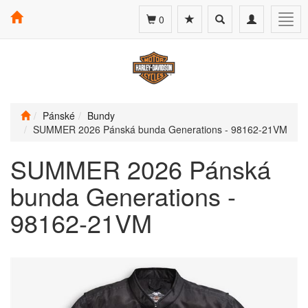
Toggle
Toggle
Togg
0
search
navigation
navig
Pánské
Bundy
SUMMER 2026 Pánská bunda Generations - 98162-21VM
SUMMER 2026 Pánská
bunda Generations -
98162-21VM