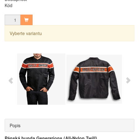
Kód
Vyberte variantu
Popis
Pánská bunda Generations (All‑Nylon Twill)