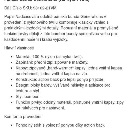
Díl | Číslo SKU: 98162-21VM
Popis Nadčasová a odolná pánská bunda Generations v
provedení z nylonového twillu kombinuje klasický vzhled s
praktickými jezdeckými detaily. Robustní materiál a promyšlené
funkční prvky dělají z této bomber bundy spolehlivou volbu pro
každodenní nošení i kratší vyjížďky.
Hlavní vlastnosti
Materiál: 100 % nylon (all‑nylon twill).
Zapínání: přední zip; zipované manžety.
Kapsy: zipované „hand‑warmer“ kapsy; jedna vnitřní kapsa
na drobnosti; jedna vnitřní kapsa na zip.
Konstrukce: action back pro lepší pohyb při jízdě.
Design: bloky barev, vyšívané nášivky a aplikace pro
texturu a styl.
Styl: bomber.
Funkční prvky: odolný materiál, přístupné vnitřní kapsy, zipy
na rukávech pro nastavení.
Komfort a provedení
Pohodlný střih s volností pohybu díky action back