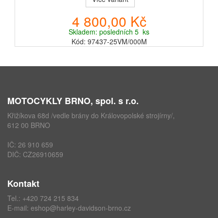
4 800,00 Kč
Skladem: posledních 5 ks
Kód: 97437-25VM/000M
MOTOCYKLY BRNO, spol. s r.o.
Křižíkova 68d /vedle brány do Královopolské strojírny/,
612 00 BRNO
IČ: 26 910 659
DIČ: CZ26910659
Kontakt
Tel.:
+420 724 215 834
E-mail:
eshop@harley-davidson-brno.cz