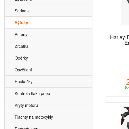
Sedadla
Výfuky
Antény
Harley-
E
Zrcátka
Opěrky
Osvětlení
Houkačky
Sk
Kontrola tlaku pneu
Kryty motoru
Plachty na motocykly
Reproduktory