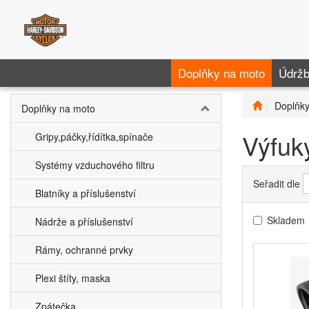
Doplňky na moto
Údržb
Doplňky
Doplňky na moto
Výfuk
Gripy,páčky,řídítka,spínače
Systémy vzduchového filtru
Seřadit dle
Blatníky a příslušenství
Skladem
Nádrže a příslušenství
Rámy, ochranné prvky
Plexi štíty, maska
Zpátečka