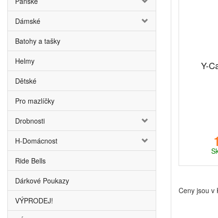
Pánské
Dámské
Batohy a tašky
Helmy
Y-C
Dětské
Pro mazlíčky
Drobnosti
H-Domácnost
Sk
Ride Bells
Dárkové Poukazy
Ceny jsou v
VÝPRODEJ!