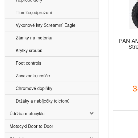
Tlumiče,odpružení
Výkonové kity Screamin’ Eagle
Zámky na motorku
PAN AM
Str
Krytky šroubů
Foot controls
Zavazadla,nosiče
3
Chromové doplňky
Držáky a nabíječky telefonů
Údržba motocyklu
Motocykl Door to Door