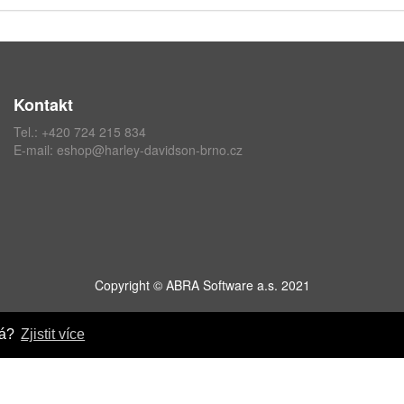
Kontakt
Tel.:
+420 724 215 834
E-mail:
eshop@harley-davidson-brno.cz
Copyright © ABRA Software a.s. 2021
ná?
Zjistit více