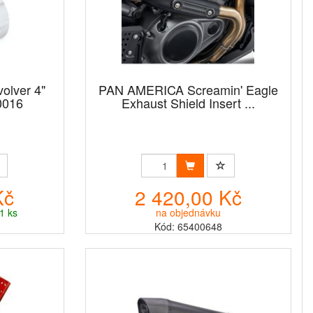
olver 4"
PAN AMERICA Screamin' Eagle
0016
Exhaust Shield Insert ...
Kč
2 420,00 Kč
1 ks
na objednávku
Kód: 65400648