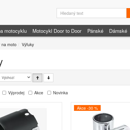
a motocyklu
Motocykl Door to Door
Pánské
Dámské
 na moto
Výfuky
y
Výprodej
Akce
Novinka
Akce -30 %