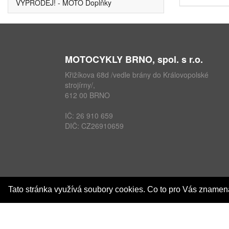
VÝPRODEJ! - MOTO Doplňky
MOTOCYKLY BRNO, spol. s r.o.
Křižíkova 68d /vedle brány do Královopolské
strojírny/,
612 00 BRNO
IČ: 26 910 659
DIČ: CZ26910659
Tato stránka využívá soubory cookies. Co to pro Vás zname