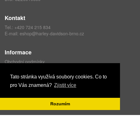
Kontakt
Tel.:
+420 724 215 834
E-mail:
eshop@harley-davidson-brno.cz
Informace
Obchodní podmínky
Ochrana osobních údajů
Formulář odstoupení od kupní smlouvy
Tato stránka využívá soubory cookies. Co to
pro Vás znamená?
Zjistit více
Copyright © ABRA Software a.s. 2021
Rozumím