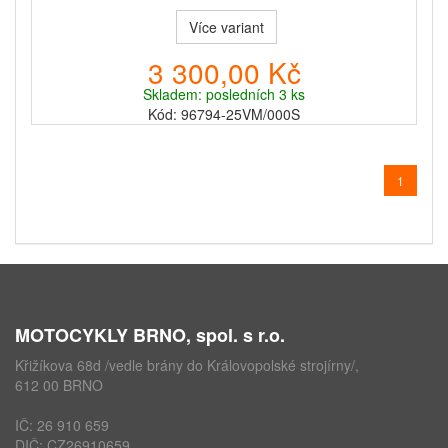
Více variant
3 300,00 Kč
Skladem: posledních 3 ks
Kód: 96794-25VM/000S
1
MOTOCYKLY BRNO, spol. s r.o.
Křižíkova 68d /vedle brány do Královopolské strojírny/,
612 00 BRNO
IČ: 26 910 659
DIČ: CZ26910659