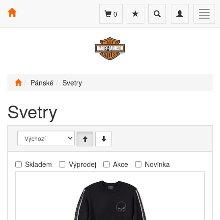
Toggle
Toggle
Togg
0
search
navigation
navig
Pánské
Svetry
Svetry
Skladem
Výprodej
Akce
Novinka