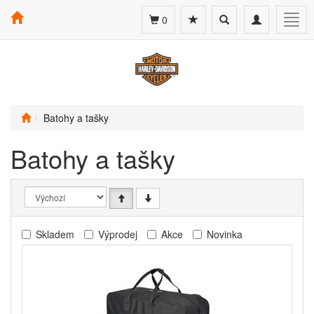
Toggle
Toggle
Togg
0
search
navigation
navig
Batohy a tašky
Batohy a tašky
Skladem
Výprodej
Akce
Novinka