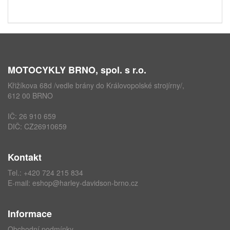
MOTOCYKLY BRNO, spol. s r.o.
Křižíkova 68d /vedle brány do Královopolské strojírny/,
612 00 BRNO
IČ: 26 910 659
DIČ: CZ26910659
Kontakt
Tel.:
+420 724 215 834
E-mail:
eshop@harley-davidson-brno.cz
Informace
Obchodní podmínky