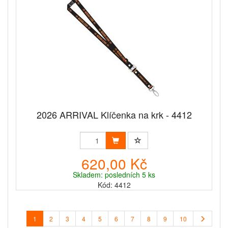
2026 ARRIVAL Klíčenka na krk - 4412
620,00 Kč
Skladem: posledních 5 ks
Kód: 4412
1
2
3
4
5
6
7
8
9
10