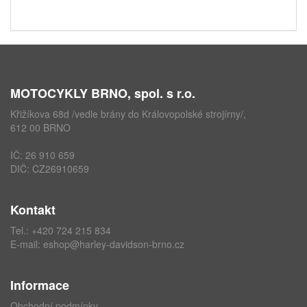
MOTOCYKLY BRNO, spol. s r.o.
Křižíkova 68d /vedle brány do Královopolské strojírny/,
612 00 BRNO
IČ: 26 910 659
DIČ: CZ26910659
Kontakt
Tel.:
+420 724 215 834
E-mail:
eshop@harley-davidson-brno.cz
Informace
Obchodní podmínky