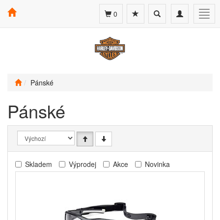
Toggle
Toggle
Togg
0
search
navigation
navig
Pánské
Pánské
Skladem
Výprodej
Akce
Novinka