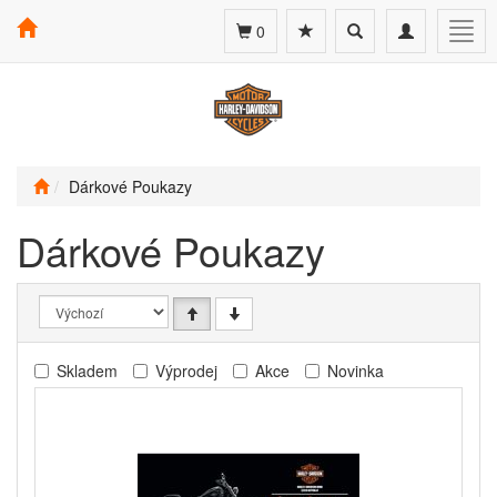
Toggle
Toggle
Togg
0
search
navigation
navig
Dárkové Poukazy
Dárkové Poukazy
Skladem
Výprodej
Akce
Novinka