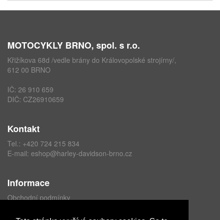
MOTOCYKLY BRNO, spol. s r.o.
Křižíkova 68d /vedle brány do Královopolské strojírny/,
612 00 BRNO
IČ: 26 910 659
DIČ: CZ26910659
Kontakt
Tel.:
+420 724 215 834
E-mail:
eshop@harley-davidson-brno.cz
Informace
Obchodní podmínky
Ochrana osobních údajů
Formulář odstoupení od kupní smlouvy