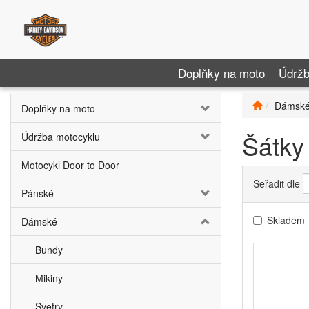
Doplňky na moto
Údržb
Dámsk
Doplňky na moto
Šátky
Údržba motocyklu
Motocykl Door to Door
Seřadit dle
Pánské
Skladem
Dámské
Bundy
Mikiny
Svetry