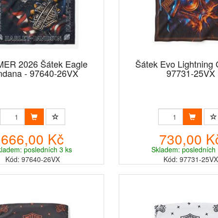
ER 2026 Šátek Eagle
Šátek Evo Lightning 
ndana - 97640-26VX
97731-25VX
666,00 Kč
730,00 K
ladem: posledních 3 ks
Skladem: posledních 
Kód: 97640-26VX
Kód: 97731-25VX