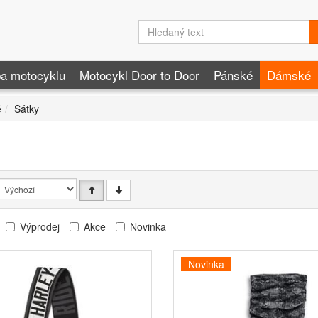
a motocyklu
Motocykl Door to Door
Pánské
Dámské
é
Šátky
Výprodej
Akce
Novinka
Novinka