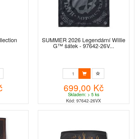
llection
SUMMER 2026 Legendární Willie
G™ šátek - 97642-26V...
č
699,00 Kč
Skladem: > 5 ks
Kód: 97642-26VX