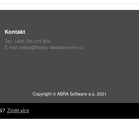
Kontakt
Tel.:
+420 724 215 834
E-mail:
eshop@harley-davidson-brno.cz
Copyright © ABRA Software a.s. 2021
ná?
Zjistit více