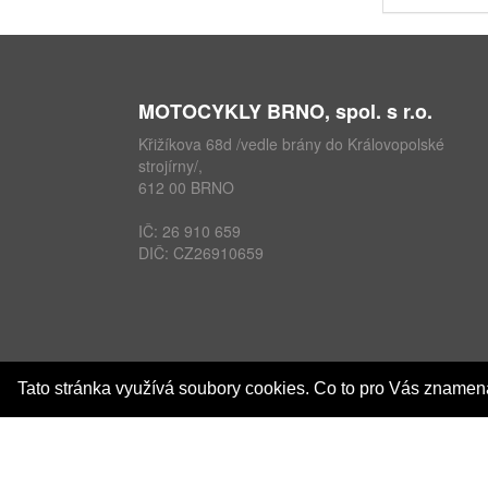
MOTOCYKLY BRNO, spol. s r.o.
Křižíkova 68d /vedle brány do Královopolské
strojírny/,
612 00 BRNO
IČ: 26 910 659
DIČ: CZ26910659
Tato stránka využívá soubory cookies. Co to pro Vás zname