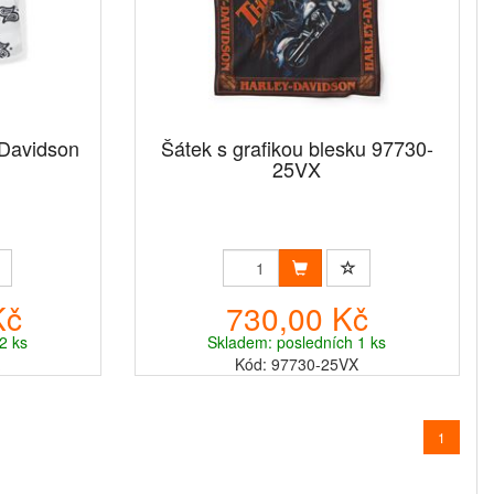
-Davidson
Šátek s grafikou blesku 97730-
25VX
Kč
730,00 Kč
2 ks
Skladem: posledních 1 ks
Kód: 97730-25VX
1