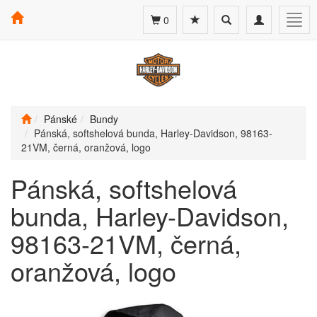
Toggle
Toggle
Togg
0
search
navigation
navig
Pánské
Bundy
Pánská, softshelová bunda, Harley-Davidson, 98163-
21VM, černá, oranžová, logo
Pánská, softshelová
bunda, Harley-Davidson,
98163-21VM, černá,
oranžová, logo