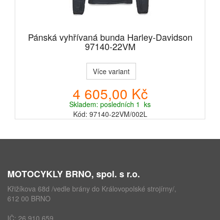
Pánská vyhřívaná bunda Harley-Davidson
97140-22VM
Více variant
4 605,00 Kč
Skladem: posledních 1 ks
Kód: 97140-22VM/002L
MOTOCYKLY BRNO, spol. s r.o.
Křižíkova 68d /vedle brány do Královopolské strojírny/,
612 00 BRNO
IČ: 26 910 659