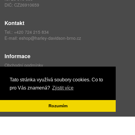
DIČ: CZ26910659
Kontakt
Tel.:
+420 724 215 834
E-mail:
eshop@harley-davidson-brno.cz
Informace
Obchodní podmínky
Ochrana osobních údajů
Formulář odstoupení od kupní smlouvy
Tato stránka využívá soubory cookies. Co to
pro Vás znamená?
Zjistit více
Copyright © ABRA Software a.s. 2021
Rozumím