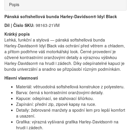
Popis
Pánská softshellová bunda Harley‑Davidson® Idyl Black
Díl | Číslo SKU:
98163-21VM
Krátký popis
Lehká, funkční a stylová — pánská softshellová bunda
Harley‑Davidson® Idyl Black vás ochrání před větrem a chladem,
a přitom podtrhne váš motorkářský look. Černé provedení je
oživené kontrastními oranžovými detaily a výraznou výšivkou
Harley‑Davidson® na hrudi i zádech. Díky odepínatelné kapuci je
bunda univerzální a snadno se přizpůsobí různým podmínkám.
Hlavní vlastnosti
Materiál: větruodolná softshellová konstrukce z polyesteru.
Barva: černá s kontrastními oranžovými detaily.
Kapuce: odepínací, se stahovací šňůrkou.
Zapínání: přední zip, zipové kapsy na ruce.
Detaily: žebrované manžety a spodní lem pro lepší komfort
a usazení.
Grafika: výrazná vyšívaná grafika Harley‑Davidson® na
hrudi i zádech.