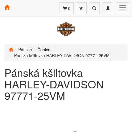
Toggle
Toggle
Togg
0
search
navigation
navig
Pánské
Čepice
Pánská kšiltovka HARLEY-DAVIDSON 97771-25VM
Pánská kšiltovka
HARLEY-DAVIDSON
97771-25VM