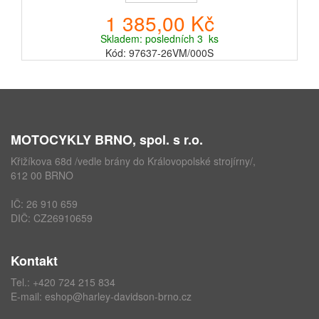
1 385,00 Kč
Skladem: posledních 3 ks
Kód: 97637-26VM/000S
MOTOCYKLY BRNO, spol. s r.o.
Křižíkova 68d /vedle brány do Královopolské strojírny/,
612 00 BRNO
IČ: 26 910 659
DIČ: CZ26910659
Kontakt
Tel.:
+420 724 215 834
E-mail:
eshop@harley-davidson-brno.cz