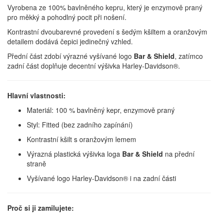
Vyrobena ze 100% bavlněného kepru, který je enzymově praný
pro měkký a pohodlný pocit při nošení.
Kontrastní dvoubarevné provedení s šedým kšiltem a oranžovým
detailem dodává čepici jedinečný vzhled.
Přední část zdobí výrazné vyšívané logo
Bar & Shield
, zatímco
zadní část doplňuje decentní výšivka Harley-Davidson®.
Hlavní vlastnosti:
Materiál: 100 % bavlněný kepr, enzymově praný
Styl: Fitted (bez zadního zapínání)
Kontrastní kšilt s oranžovým lemem
Výrazná plastická výšivka loga
Bar & Shield
na přední
straně
Vyšívané logo Harley-Davidson® i na zadní části
Proč si ji zamilujete: