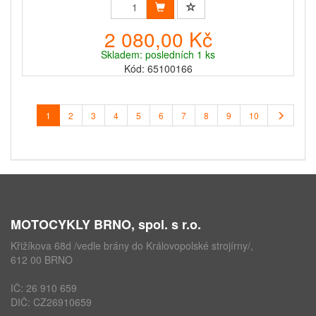
2 080,00 Kč
Skladem: posledních 1 ks
Kód: 65100166
1
2
3
4
5
6
7
8
9
10
MOTOCYKLY BRNO, spol. s r.o.
Křižíkova 68d /vedle brány do Královopolské strojírny/,
612 00 BRNO
IČ: 26 910 659
DIČ: CZ26910659