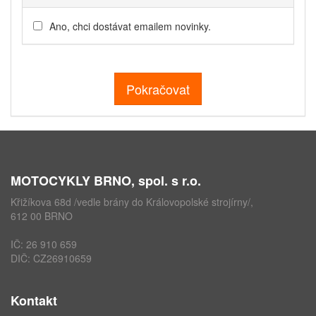
Ano, chci dostávat emailem novinky.
Pokračovat
MOTOCYKLY BRNO, spol. s r.o.
Křižíkova 68d /vedle brány do Královopolské strojírny/,
612 00 BRNO
IČ: 26 910 659
DIČ: CZ26910659
Kontakt