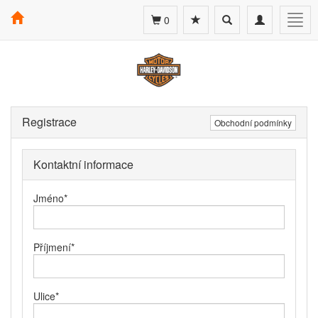
Toggle
Toggle
Togg
0
search
navigation
navig
Registrace
Obchodní podmínky
Kontaktní informace
Jméno
*
Příjmení
*
Ulice
*