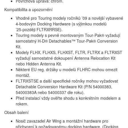
Povrchová úprava: chrom.
Kompatibilita a upozornění
Vhodné pro Touring modely ročníků ’09 a novější vybavené
4‑bodovým Docking Hardware (s výjimkou modelů
’25‑později FLTRXRRSE).
Touring modely s pevně montovaným Tour‑Pak® vyžadují
samostatný H‑D® Detachables™ Tour‑Pak® Conversion
Kit.
Modely FLHX, FLHXS, FLHXST, FLTR, FLTRX a FLTRXST
vyžadují samostatné dokoupení Antenna Relocation Kit
nebo Hidden Antenna Kit.
Některé EU reg. držáky u modelů FLHRC mohou omezit
montáž.
FLTRXSTSE a další specifické ročníky mohou vyžadovat
Detachable Conversion Hardware Kit (P/N 54000383,
54000383A nebo 54000337 dle roku).
Před instalací vždy ověřte shodu s konkrétním modelem a
rokem.
Obsah balení
Nosič zavazadel Air Wing a montážní hardware pro
přichycení k požadovanému docking hardware. (Docking