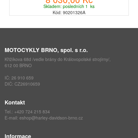
Skladem: posledních 1 ks
Kód: 90201326A
MOTOCYKLY BRNO, spol. s r.o.
Křižíkova 68d /vedle brány do Královopolské strojírny/,
612 00 BRNO
IČ: 26 910 659
DIČ: CZ26910659
Kontakt
Tel.:
+420 724 215 834
E-mail:
eshop@harley-davidson-brno.cz
Informace