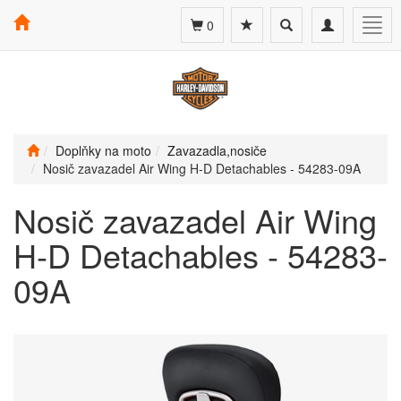
Toggle
Toggle
Togg
0
search
navigation
navig
Doplňky na moto
Zavazadla,nosiče
Nosič zavazadel Air Wing H‑D Detachables - 54283-09A
Nosič zavazadel Air Wing
H‑D Detachables - 54283-
09A