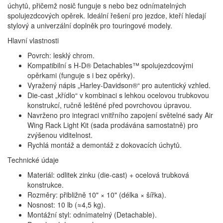
úchytů, přičemž nosič funguje s nebo bez odnímatelných
spolujezdcových opěrek. Ideální řešení pro jezdce, kteří hledají
stylový a univerzální doplněk pro touringové modely.
Hlavní vlastnosti
Povrch: lesklý chrom.
Kompatibilní s H‑D® Detachables™ spolujezdcovými
opěrkami (funguje s i bez opěrky).
Vyražený nápis „Harley‑Davidson®“ pro autentický vzhled.
Die‑cast „křídlo“ v kombinaci s lehkou ocelovou trubkovou
konstrukcí, ručně leštěné před povrchovou úpravou.
Navrženo pro integraci vnitřního zapojení světelné sady Air
Wing Rack Light Kit (sada prodávána samostatně) pro
zvýšenou viditelnost.
Rychlá montáž a demontáž z dokovacích úchytů.
Technické údaje
Materiál: odlitek zinku (die‑cast) + ocelová trubková
konstrukce.
Rozměry: přibližně 10" × 10" (délka × šířka).
Nosnost: 10 lb (≈4,5 kg).
Montážní styl: odnímatelný (Detachable).