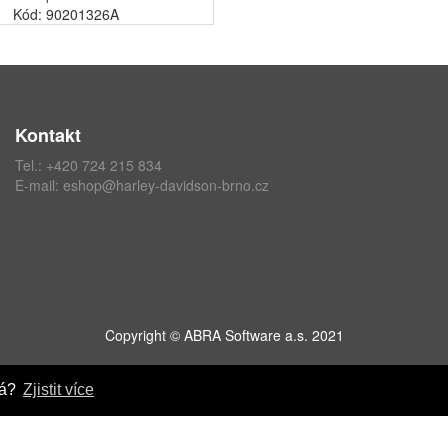
Kód: 90201326A
Kontakt
Tel.:
+420 724 215 834
E-mail:
eshop@harley-davidson-brno.cz
Copyright © ABRA Software a.s. 2021
ná?
Zjistit více