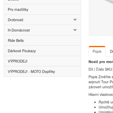
Pro mazlíčky
Drobnosti
H-Domácnost
Ride Bells
Dárkové Poukazy
Popis
D
VÝPRODEJ!
Nosič pro mon
Díl | Číslo SK
VÝPRODEJ! - MOTO Doplňky
Popis Změňte s
sejmutí Tour‑P
zároveň umožňu
Hlavní vlastnost
Rychlé u
Umožňuje
Umístění