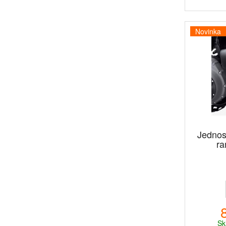
Novinka
Jednos
r
Sk