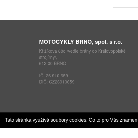
MOTOCYKLY BRNO, spol. s r.o.
Křižíkova 68d /vedle brány do Královopolské
strojírny/,
612 00 BRNO
IČ: 26 910 659
DIČ: CZ26910659
Tato stránka využívá soubory cookies. Co to pro Vás zname