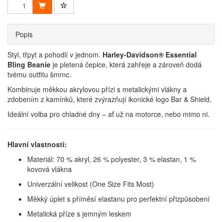
Popis
Styl, třpyt a pohodlí v jednom.
Harley-Davidson® Essential
Bling Beanie
je pletená čepice, která zahřeje a zároveň dodá
tvému outfitu šmrnc.
Kombinuje měkkou akrylovou přízi s metalickými vlákny a
zdobením z kamínků, které zvýrazňují ikonické logo Bar & Shield.
Ideální volba pro chladné dny – ať už na motorce, nebo mimo ni.
Hlavní vlastnosti:
Materiál: 70 % akryl, 26 % polyester, 3 % elastan, 1 %
kovová vlákna
Univerzální velikost (One Size Fits Most)
Měkký úplet s příměsí elastanu pro perfektní přizpůsobení
Metalická příze s jemným leskem