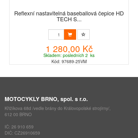
Reflexní nastavitelná baseballová čepice HD
TECH S...
1 280,00 Kč
Skladem: posledních 2 ks
Kód: 97689-25VM
MOTOCYKLY BRNO, spol. s r.o.
Křižíkova 68d /vedle brány do Královopolské strojírny/,
612 00 BRNO
IČ: 26 910 659
DIČ: CZ26910659