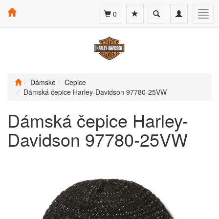
Toggle
Toggle
Togg
0
search
navigation
navig
Dámské
Čepice
Dámská čepice Harley-Davidson 97780-25VW
Dámská čepice Harley-
Davidson 97780-25VW