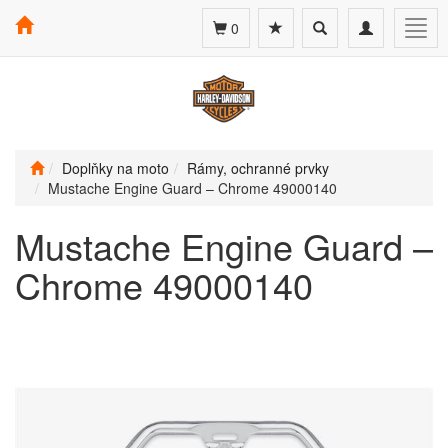
Toggle
Toggle
Togg
0
search
navigation
navig
Doplňky na moto
Rámy, ochranné prvky
Mustache Engine Guard – Chrome 49000140
Mustache Engine Guard –
Chrome 49000140