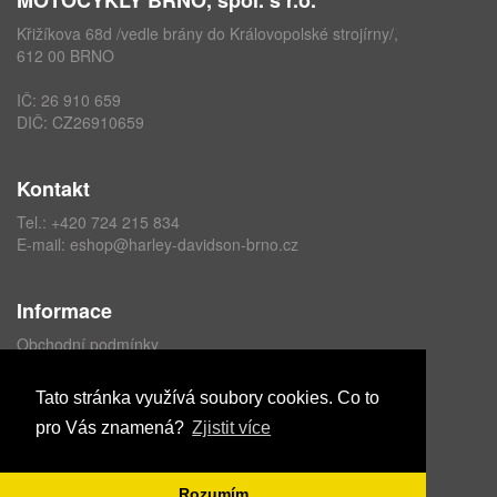
MOTOCYKLY BRNO, spol. s r.o.
Křižíkova 68d /vedle brány do Královopolské strojírny/,
612 00 BRNO
IČ: 26 910 659
DIČ: CZ26910659
Kontakt
Tel.:
+420 724 215 834
E-mail:
eshop@harley-davidson-brno.cz
Informace
Obchodní podmínky
Ochrana osobních údajů
Formulář odstoupení od kupní smlouvy
Tato stránka využívá soubory cookies. Co to
pro Vás znamená?
Zjistit více
Copyright © ABRA Software a.s. 2021
Rozumím