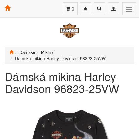
Toggle
Toggle
Togg
0
search
navigation
navig
Dámské
Mikiny
Dámská mikina Harley-Davidson 96823-25VW
Dámská mikina Harley-
Davidson 96823-25VW