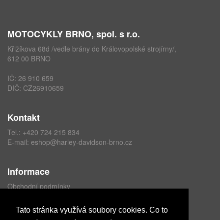
MOTOCYKLY BRNO, spol. s r.o.
Křižíkova 68d /vedle brány do Královopolské strojírny/,
612 00 BRNO
IČ: 26 910 659
DIČ: CZ26910659
Kontakt
Tel.:
+420 724 215 834
E-mail:
eshop@harley-davidson-brno.cz
Informace
Obchodní podmínky
Ochrana osobních údajů
Formulář odstoupení od kupní smlouvy
Tato stránka využívá soubory cookies. Co to